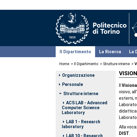
Il Dipartimento
La Ricerca
La 
Home
Il Dipartimento
Strutture interne
V
VISIO
Organizzazione
Personale
Il
Visiona
visivo, a
Strutture interne
esterni, 
ACS LAB - Advanced
Laborator
Computer Science
didattica
Laboratory
Laborator
LAB 1 - Research
laboratory
Alla voca
DIST
.
LAB 10 - Research