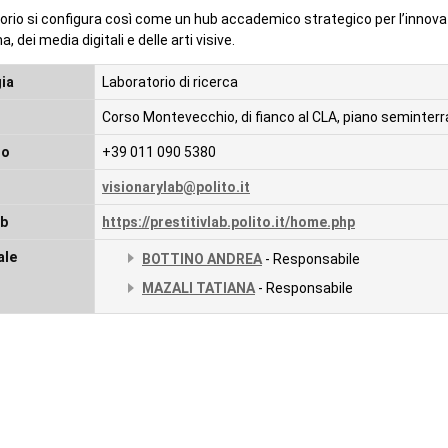
torio si configura così come un hub accademico strategico per l’innova
, dei media digitali e delle arti visive.
ia
Laboratorio di ricerca
Corso Montevecchio, di fianco al CLA, piano seminterr
no
+39 011 090 5380
visionarylab@polito.it
eb
https://prestitivlab.polito.it/home.php
ale
BOTTINO ANDREA
- Responsabile
MAZALI TATIANA
- Responsabile